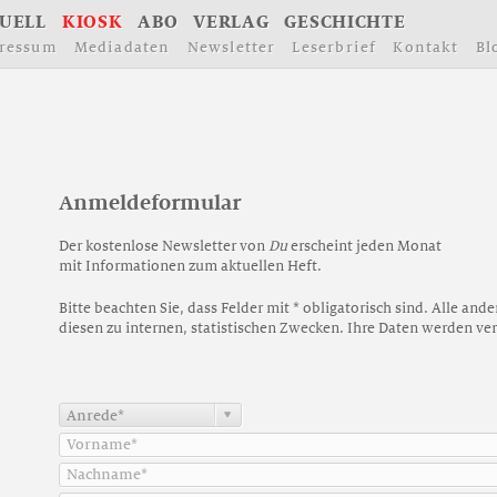
U
E
L
L
K
I
O
S
K
A
B
O
V
E
R
L
A
G
G
E
S
C
H
I
C
H
T
E
r
e
s
s
u
m
M
e
d
i
a
d
a
t
e
n
N
e
w
s
l
e
t
t
e
r
L
e
s
e
r
b
r
i
e
f
K
o
n
t
a
k
t
B
l
A
n
m
e
l
d
e
f
o
r
m
u
l
a
r
Der kostenlose Newsletter von
Du
erscheint jeden Monat
mit Informationen zum aktuellen Heft.
Bitte beachten Sie, dass Felder mit * obligatorisch sind. Alle an
diesen zu internen, statistischen Zwecken. Ihre Daten werden ver