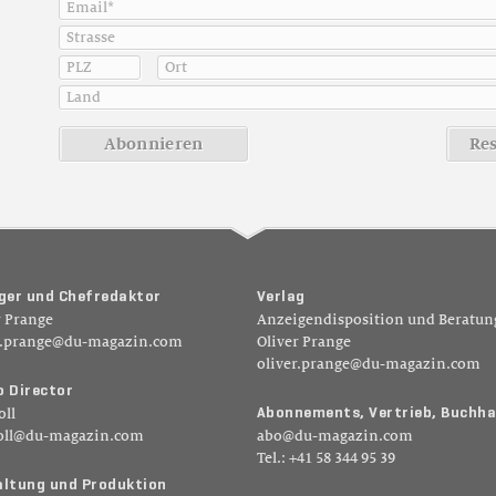
A
b
o
n
n
i
e
r
e
n
R
e
g
e
r
u
n
d
C
h
e
f
r
e
d
a
k
t
o
r
V
e
r
l
a
g
r Prange
Anzeigendisposition und Beratun
r.prange@du-magazin.com
Oliver Prange
oliver.prange@du-magazin.com
o
D
i
r
e
c
t
o
r
A
b
o
n
n
e
m
e
n
t
s
,
V
e
r
t
r
i
e
b
,
B
u
c
h
h
a
oll
oll@du-magazin.com
abo@du-magazin.com
Tel.: +41 58 344 95 39
a
l
t
u
n
g
u
n
d
P
r
o
d
u
k
t
i
o
n