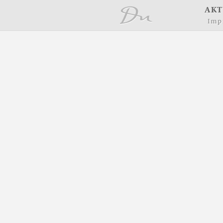
å
A
K
T
I
m
p