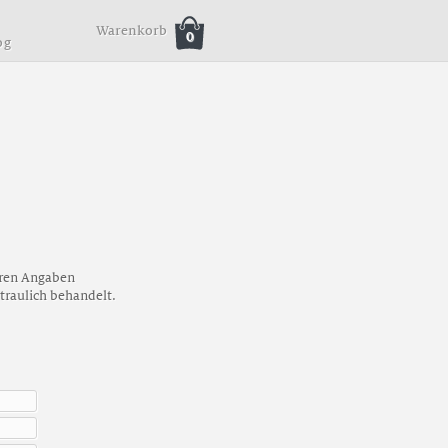
Warenkorb
0
o
g
deren Angaben
traulich behandelt.