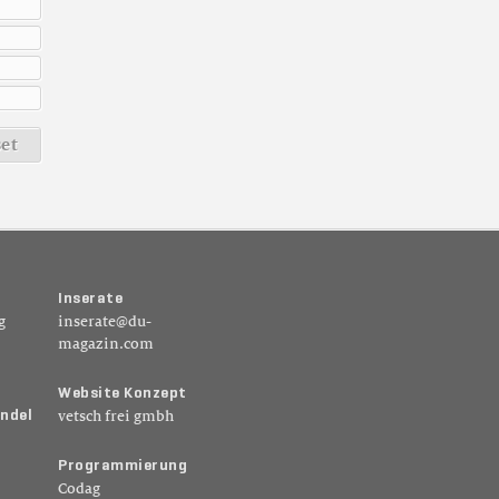
s
e
t
I
n
s
e
r
a
t
e
g
inserate@du-
magazin.com
W
e
b
s
i
t
e
K
o
n
z
e
p
t
n
d
e
l
vetsch frei gmbh
P
r
o
g
r
a
m
m
i
e
r
u
n
g
Codag