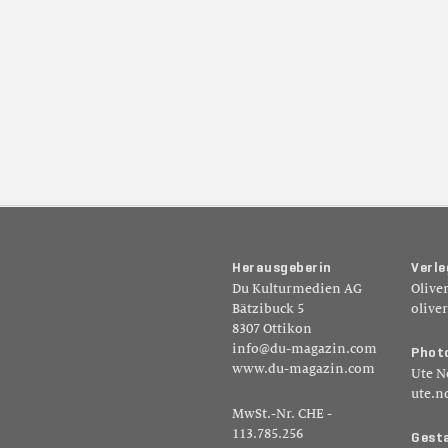
H
e
r
a
u
s
g
e
b
e
r
i
n
V
e
r
l
e
Du Kulturmedien AG
Olive
Bätzibuck 5
olive
8307 Ottikon
info@du-magazin.com
P
h
o
t
www.du-magazin.com
Ute N
ute.n
MwSt.-Nr. CHE -
113.785.256
G
e
s
t