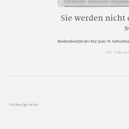
Sie werden nicht 
s
Medienbericht der FAZ zum 70. Geburtst
24. Februa
V
o
r
h
e
r
i
g
e
S
e
i
t
e