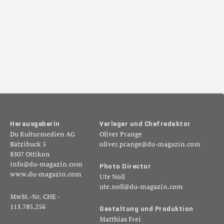
H
e
r
a
u
s
g
e
b
e
r
i
n
V
e
r
l
e
g
e
r
u
n
d
C
h
e
f
r
e
d
a
k
t
o
r
Du Kulturmedien AG
Oliver Prange
Bätzibuck 5
oliver.prange@du-magazin.com
8307 Ottikon
info@du-magazin.com
P
h
o
t
o
D
i
r
e
c
t
o
r
www.du-magazin.com
Ute Noll
ute.noll@du-magazin.com
MwSt.-Nr. CHE -
113.785.256
G
e
s
t
a
l
t
u
n
g
u
n
d
P
r
o
d
u
k
t
i
o
n
Matthias Frei