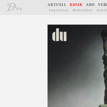
å
A
K
T
U
E
L
L
K
I
O
S
K
A
B
O
V
E
R
I
m
p
r
e
s
s
u
m
M
e
d
i
a
d
a
t
e
n
N
e
w
s
l