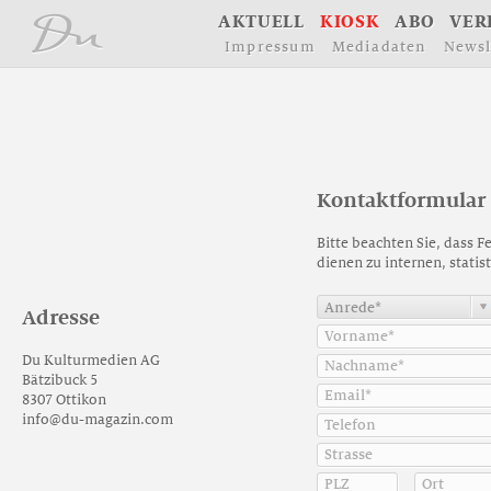
å
A
K
T
U
E
L
L
K
I
O
S
K
A
B
O
V
E
R
I
m
p
r
e
s
s
u
m
M
e
d
i
a
d
a
t
e
n
N
e
w
s
l
K
o
n
t
a
k
t
f
o
r
m
u
l
a
r
Bitte beachten Sie, dass F
dienen zu internen, stati
A
d
r
e
s
s
e
Du Kulturmedien AG
Bätzibuck 5
8307 Ottikon
info@du-magazin.com