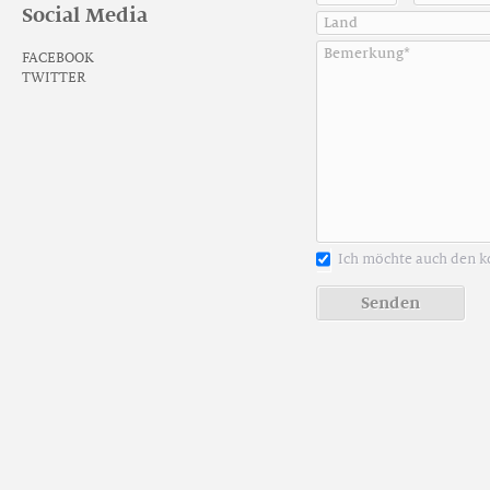
S
o
c
i
a
l
M
e
d
i
a
FACEBOOK
TWITTER
Ich möchte auch den k
S
e
n
d
e
n