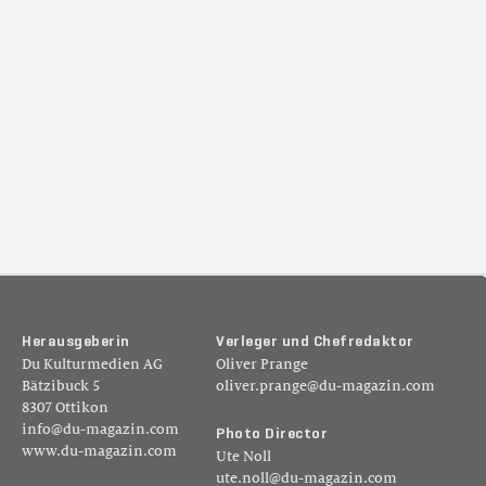
H
e
r
a
u
s
g
e
b
e
r
i
n
V
e
r
l
e
g
e
r
u
n
d
C
h
e
f
r
e
d
a
k
t
o
r
Du Kulturmedien AG
Oliver Prange
Bätzibuck 5
oliver.prange@du-magazin.com
8307 Ottikon
info@du-magazin.com
P
h
o
t
o
D
i
r
e
c
t
o
r
www.du-magazin.com
Ute Noll
ute.noll@du-magazin.com