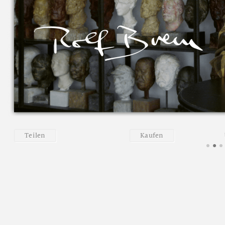
T
e
i
l
e
n
K
a
u
f
e
n