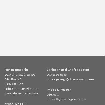
H
e
r
a
u
s
g
e
b
e
r
i
n
V
e
r
l
e
g
e
r
u
n
d
C
h
e
f
r
e
d
a
k
t
o
r
Du Kulturmedien AG
Oliver Prange
Bätzibuck 5
oliver.prange@du-magazin.com
8307 Ottikon
info@du-magazin.com
P
h
o
t
o
D
i
r
e
c
t
o
r
www.du-magazin.com
Ute Noll
ute.noll@du-magazin.com
MwSt.-Nr. CHE -