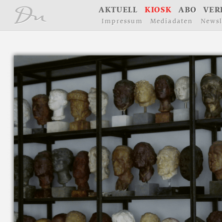
å
A
K
T
U
E
L
L
K
I
O
S
K
A
B
O
V
E
R
I
m
p
r
e
s
s
u
m
M
e
d
i
a
d
a
t
e
n
N
e
w
s
l