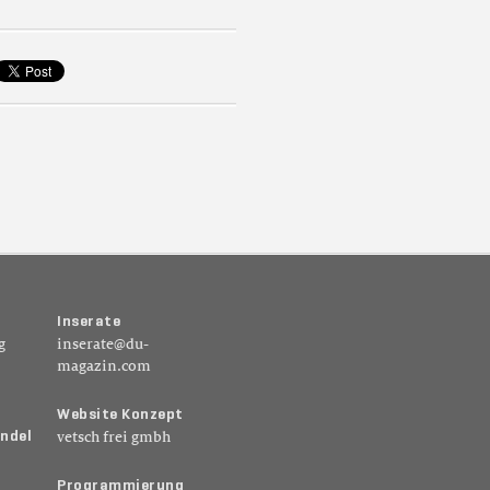
I
n
s
e
r
a
t
e
g
inserate@du-
magazin.com
W
e
b
s
i
t
e
K
o
n
z
e
p
t
n
d
e
l
vetsch frei gmbh
P
r
o
g
r
a
m
m
i
e
r
u
n
g