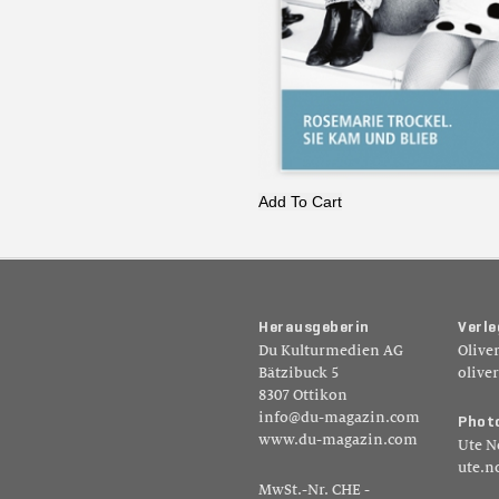
Add To Cart
H
e
r
a
u
s
g
e
b
e
r
i
n
V
e
r
l
e
Du Kulturmedien AG
Olive
Bätzibuck 5
olive
8307 Ottikon
info@du-magazin.com
P
h
o
t
www.du-magazin.com
Ute N
ute.n
MwSt.-Nr. CHE -