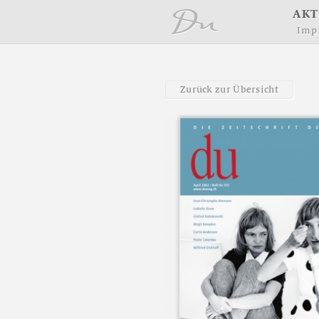
å
A
K
T
I
m
p
Z
u
r
ü
c
k
z
u
r
Ü
b
e
r
s
i
c
h
t