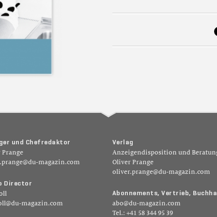
g
e
r
u
n
d
C
h
e
f
r
e
d
a
k
t
o
r
V
e
r
l
a
g
r Prange
Anzeigendisposition und Beratun
r.prange@du-magazin.com
Oliver Prange
oliver.prange@du-magazin.com
o
D
i
r
e
c
t
o
r
A
b
o
n
n
e
m
e
n
t
s
,
V
e
r
t
r
i
e
b
,
B
u
c
h
h
a
oll
oll@du-magazin.com
abo@du-magazin.com
Tel.: +41 58 344 95 39