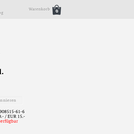
Warenkorb
0
o
g
2
l
.
o
n
n
i
e
r
e
n
908515-61-6
.- / EUR 15.-
verfügbar