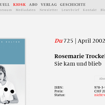
U
E
L
L
K
I
O
S
K
A
B
O
V
E
R
L
A
G
G
E
S
C
H
I
C
H
T
E
r
e
s
s
u
m
M
e
d
i
a
d
a
t
e
n
N
e
w
s
l
e
t
t
e
r
L
e
s
e
r
b
r
i
e
f
K
o
n
t
a
k
t
B
l
Du
725 | April 200
R
o
s
e
m
a
r
i
e
T
r
o
c
k
e
S
i
e
k
a
m
u
n
d
b
l
i
e
b
A
b
ISBN:
978-3-
Preis:
CHF 20
Status:
nicht 