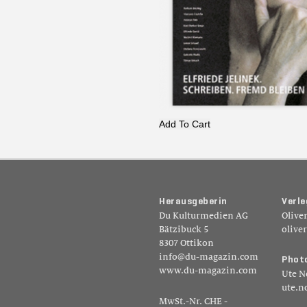
Add To Cart
H
e
r
a
u
s
g
e
b
e
r
i
n
V
e
r
l
e
Du Kulturmedien AG
Olive
Bätzibuck 5
olive
8307 Ottikon
info@du-magazin.com
P
h
o
t
www.du-magazin.com
Ute N
ute.n
MwSt.-Nr. CHE -