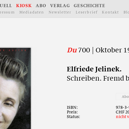
U
E
L
L
K
I
O
S
K
A
B
O
V
E
R
L
A
G
G
E
S
C
H
I
C
H
T
E
r
e
s
s
u
m
M
e
d
i
a
d
a
t
e
n
N
e
w
s
l
e
t
t
e
r
L
e
s
e
r
b
r
i
e
f
K
o
n
t
a
k
t
B
l
Du
700 | Oktober 1
E
l
f
r
i
e
d
e
J
e
l
i
n
e
k
.
S
c
h
r
e
i
b
e
n
.
F
r
e
m
d
A
b
ISBN:
978-3-
Preis:
CHF 20
Status:
nicht 