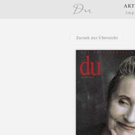
å
A
K
T
I
m
p
Z
u
r
ü
c
k
z
u
r
Ü
b
e
r
s
i
c
h
t