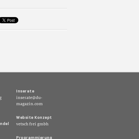
I
n
s
e
r
a
t
e
g
inserate@du-
magazin.com
W
e
b
s
i
t
e
K
o
n
z
e
p
t
n
d
e
l
vetsch frei gmbh
P
r
o
g
r
a
m
m
i
e
r
u
n
g