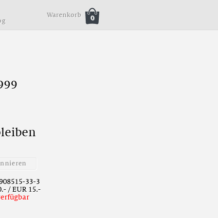
Warenkorb
0
o
g
999
b
l
e
i
b
e
n
o
n
n
i
e
r
e
n
908515-33-3
.- / EUR 15.-
verfügbar