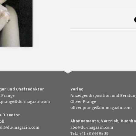
g
e
r
u
n
d
C
h
e
f
r
e
d
a
k
t
o
r
V
e
r
l
a
g
r Prange
Anzeigendisposition und Beratun
r.prange@du-magazin.com
Oliver Prange
oliver.prange@du-magazin.com
o
D
i
r
e
c
t
o
r
A
b
o
n
n
e
m
e
n
t
s
,
V
e
r
t
r
i
e
b
,
B
u
c
h
h
a
oll
oll@du-magazin.com
abo@du-magazin.com
Tel.: +41 58 344 95 39