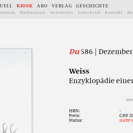
U
E
L
L
K
I
O
S
K
A
B
O
V
E
R
L
A
G
G
E
S
C
H
I
C
H
T
E
r
e
s
s
u
m
M
e
d
i
a
d
a
t
e
n
N
e
w
s
l
e
t
t
e
r
L
e
s
e
r
b
r
i
e
f
K
o
n
t
a
k
t
B
l
Du
586 | Dezember
W
e
i
s
s
E
n
z
y
k
l
o
p
ä
d
i
e
e
i
n
e
A
b
ISBN:
-
Preis:
CHF 20
Status:
nicht 