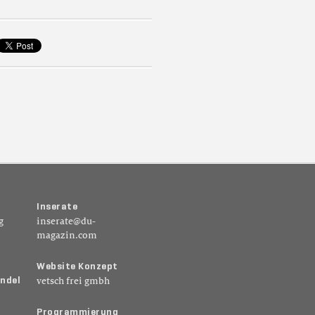
I
n
s
e
r
a
t
e
g
inserate@du-
magazin.com
W
e
b
s
i
t
e
K
o
n
z
e
p
t
n
d
e
l
vetsch frei gmbh
P
r
o
g
r
a
m
m
i
e
r
u
n
g