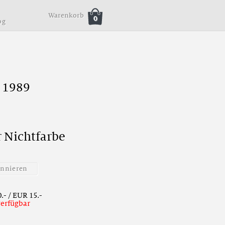
Warenkorb
0
o
g
 1989
r
N
i
c
h
t
f
a
r
b
e
o
n
n
i
e
r
e
n
.- / EUR 15.-
verfügbar