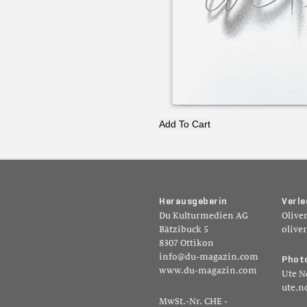
Add To Cart
H
e
r
a
u
s
g
e
b
e
r
i
n
V
e
r
l
e
Du Kulturmedien AG
Olive
Bätzibuck 5
olive
8307 Ottikon
info@du-magazin.com
P
h
o
t
www.du-magazin.com
Ute N
ute.n
MwSt.-Nr. CHE -