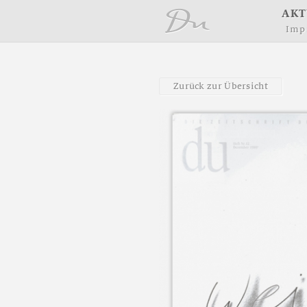
å
A
K
T
I
m
p
Z
u
r
ü
c
k
z
u
r
Ü
b
e
r
s
i
c
h
t