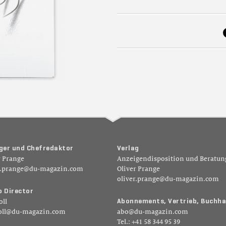
g
e
r
u
n
d
C
h
e
f
r
e
d
a
k
t
o
r
V
e
r
l
a
g
r Prange
Anzeigendisposition und Beratun
r.prange@du-magazin.com
Oliver Prange
oliver.prange@du-magazin.com
o
D
i
r
e
c
t
o
r
A
b
o
n
n
e
m
e
n
t
s
,
V
e
r
t
r
i
e
b
,
B
u
c
h
h
a
oll
oll@du-magazin.com
abo@du-magazin.com
Tel.: +41 58 344 95 39