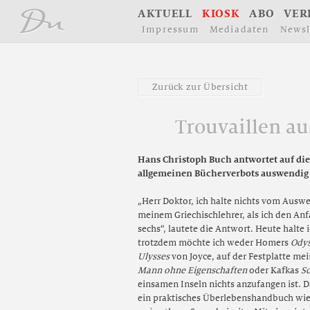
å
A
K
T
U
E
L
L
K
I
O
S
K
A
B
O
V
E
R
I
m
p
r
e
s
s
u
m
M
e
d
i
a
d
a
t
e
n
N
e
w
s
l
Z
u
r
ü
c
k
z
u
r
Ü
b
e
r
s
i
c
h
t
Trouvaillen a
Hans Christoph Buch antwortet auf die 
allgemeinen Bücherverbots auswendig
„Herr Doktor, ich halte nichts vom Auswen
meinem Griechischlehrer, als ich den An
sechs“, lautete die Antwort. Heute halte
trotzdem möchte ich weder Homers
Ody
Ulysses
von Joyce, auf der Festplatte mei
Mann ohne Eigenschaften
oder Kafkas
Sc
einsamen Inseln nichts anzufangen ist. 
ein praktisches Überlebenshandbuch wi