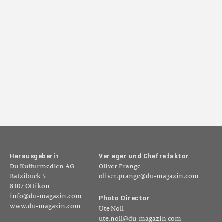
H
e
r
a
u
s
g
e
b
e
r
i
n
V
e
r
l
e
g
e
r
u
n
d
C
h
e
f
r
e
d
a
k
t
o
r
Du Kulturmedien AG
Oliver Prange
Bätzibuck 5
oliver.prange@du-magazin.com
8307 Ottikon
info@du-magazin.com
P
h
o
t
o
D
i
r
e
c
t
o
r
www.du-magazin.com
Ute Noll
ute.noll@du-magazin.com