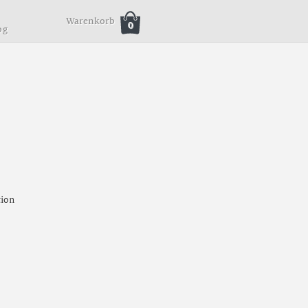
Warenkorb
0
o
g
tion