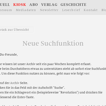
U
E
L
L
K
I
O
S
K
A
B
O
V
E
R
L
A
G
G
E
S
C
H
I
C
H
T
E
r
e
s
s
u
m
M
e
d
i
a
d
a
t
e
n
N
e
w
s
l
e
t
t
e
r
L
e
s
e
r
b
r
i
e
f
K
o
n
t
a
k
t
B
l
u
r
ü
c
k
z
u
r
Ü
b
e
r
s
i
c
h
t
Neue Suchfunktion
 Du-Freunde,
e wissen ist unser Archiv seit ein paar Wochen komplett erfasst.
e beim Durchstöbern etwas zu unterstützen steht ab sofort eine Suchfunk
t. Um diese Funktion nutzen zu können, geht man wie folgt vor:
ruf der
Archiv
Seite.
cken Sie in das Feld mit der Aufschrift "Suche".
en Sie ein Schlagwort ein (beispielsweise "Revolution") und drücken Sie
iessend die Enter-Taste.