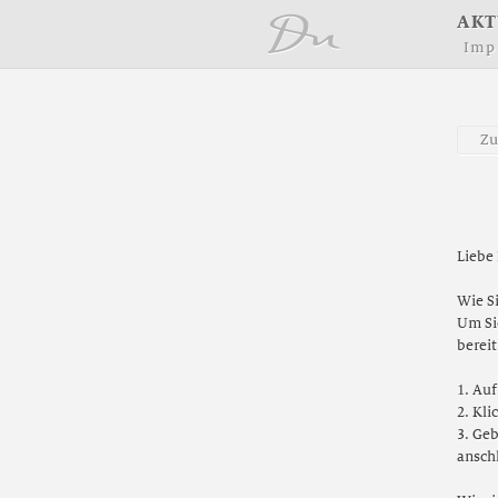
å
A
K
T
I
m
p
Z
Liebe
Wie Si
Um Si
berei
1. Auf
2. Kli
3. Geb
anschl