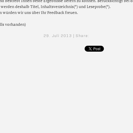
nd bestrebt Ihnen beste Ergebnisse liefern zu können. Berücksichtigt bei d
werden deshalb Titel, Inhaltsverzeichnis(*) und Leseprobe(*).
 würden wir uns über Ihr Feedback freuen.
alls vorhanden)
29. Juli 2013 | Share: