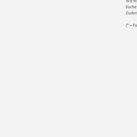
Wir si
Suche 
Zudem
(* = F