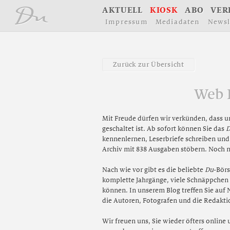
å
A
K
T
U
E
L
L
K
I
O
S
K
A
B
O
V
E
R
I
m
p
r
e
s
s
u
m
M
e
d
i
a
d
a
t
e
n
N
e
w
s
l
Z
u
r
ü
c
k
z
u
r
Ü
b
e
r
s
i
c
h
t
Web 
Mit Freude dürfen wir verkünden, dass u
geschaltet ist. Ab sofort können Sie das
kennenlernen, Leserbriefe schreiben und
Archiv mit 838 Ausgaben stöbern. Noch ni
Nach wie vor gibt es die beliebte
Du
-Börs
komplette Jahrgänge, viele Schnäppche
können. In unserem Blog treffen Sie auf
die Autoren, Fotografen und die Redakti
Wir freuen uns, Sie wieder öfters online