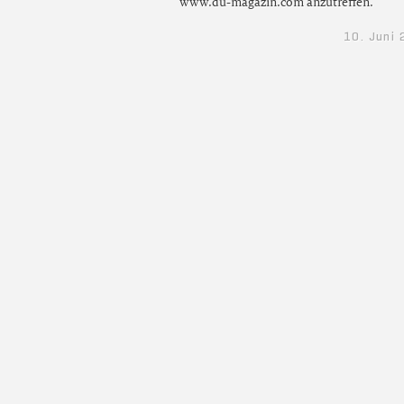
www.du-magazin.com anzutreffen.
10. Juni 