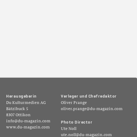
H
e
r
a
u
s
g
e
b
e
r
i
n
V
e
r
l
e
g
e
r
u
n
d
C
h
e
f
r
e
d
a
k
t
o
r
Du Kulturmedien AG
Oliver Prange
Bätzibuck 5
oliver.prange@du-magazin.com
8307 Ottikon
info@du-magazin.com
P
h
o
t
o
D
i
r
e
c
t
o
r
www.du-magazin.com
Ute Noll
ute.noll@du-magazin.com