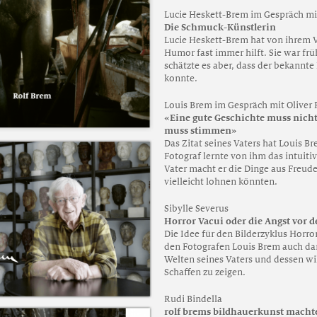
Lucie Heskett-Brem im Gespräch mit
Die Schmuck-Künstlerin
Lucie Heskett-Brem hat von ihrem V
Humor fast immer hilft. Sie war frü
schätzte es aber, dass der bekannt
konnte.
Louis Brem im Gespräch mit Oliver 
«Eine gute Geschichte muss nicht 
muss stimmen»
Das Zitat seines Vaters hat Louis B
Fotograf lernte von ihm das intuiti
Vater macht er die Dinge aus Freude,
vielleicht lohnen könnten.
Sibylle Severus
Horror Vacui oder die Angst vor d
Die Idee für den Bilderzyklus Horro
den Fotografen Louis Brem auch dari
Welten seines Vaters und dessen wil
Schaffen zu zeigen.
Rudi Bindella
rolf brems bildhauerkunst macht