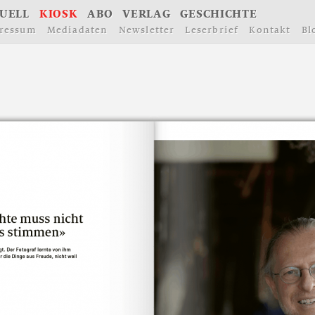
U
E
L
L
K
I
O
S
K
A
B
O
V
E
R
L
A
G
G
E
S
C
H
I
C
H
T
E
r
e
s
s
u
m
M
e
d
i
a
d
a
t
e
n
N
e
w
s
l
e
t
t
e
r
L
e
s
e
r
b
r
i
e
f
K
o
n
t
a
k
t
B
l