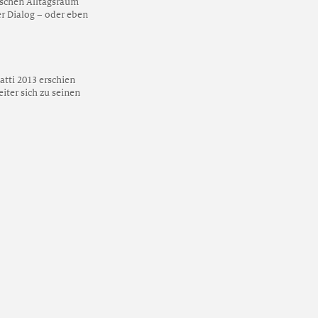
schen Alltagsraum
ler Dialog – oder eben
atti 2013 erschien
iter sich zu seinen