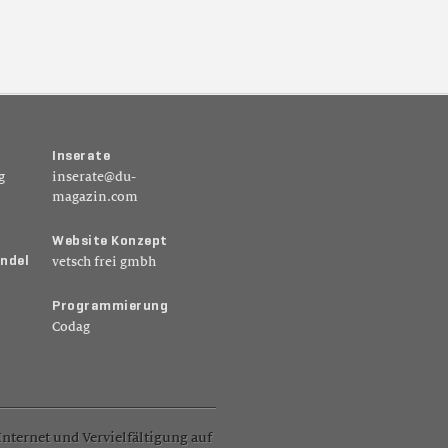
I
n
s
e
r
a
t
e
g
inserate@du-
magazin.com
W
e
b
s
i
t
e
K
o
n
z
e
p
t
n
d
e
l
vetsch frei gmbh
P
r
o
g
r
a
m
m
i
e
r
u
n
g
Codag
nternet und Vervielfältigung auf