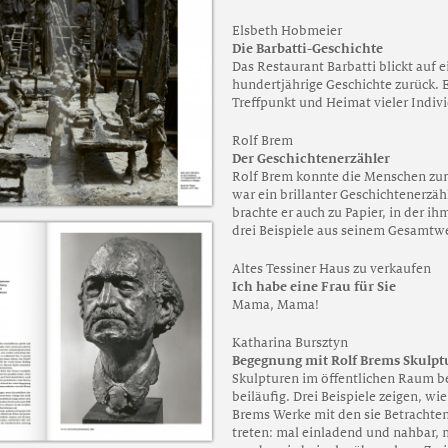
Elsbeth Hobmeier
Die Barbatti-Geschichte
Das Restaurant Barbatti blickt auf e
hundertjährige Geschichte zurück. E
Treffpunkt und Heimat vieler Indiv
Rolf Brem
Der Geschichtenerzähler
Rolf Brem konnte die Menschen zum
war ein brillanter Geschichtenerzähl
brachte er auch zu Papier, in der ih
drei Beispiele aus seinem Gesamtw
Altes Tessiner Haus zu verkaufen
Ich habe eine Frau für Sie
Mama, Mama!
Katharina Bursztyn
Begegnung mit Rolf Brems Skulp
Skulpturen im öffentlichen Raum b
beiläufig. Drei Beispiele zeigen, wi
Brems Werke mit den sie Betrachte
treten: mal einladend und nahbar, m