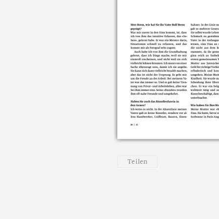
T
e
i
l
e
n