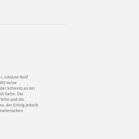
, erklärte Rolf
92 seine
 der Schweiz an der
lt hatte. Die
 Witz und die
s, der Erfolg jedoch
nstlerischen