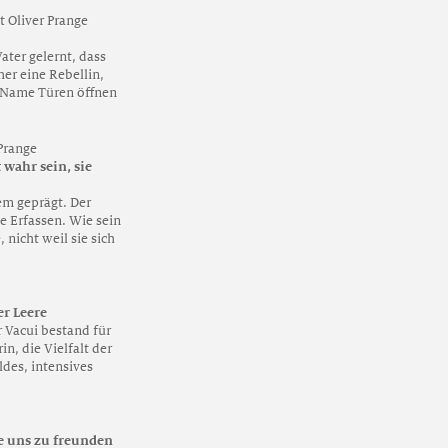
 Oliver Prange
ater gelernt, dass
her eine Rebellin,
e Name Türen öffnen
Prange
wahr sein, sie
rem geprägt. Der
ve Erfassen. Wie sein
 nicht weil sie sich
er Leere
r Vacui bestand für
n, die Vielfalt der
des, intensives
e uns zu freunden