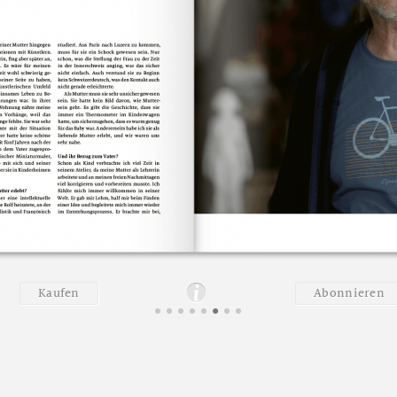
K
a
u
f
e
n
A
b
o
n
n
i
e
r
e
n