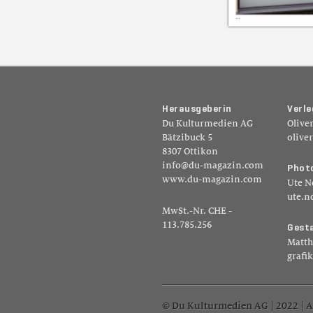
H
e
r
a
u
s
g
e
b
e
r
i
n
V
e
r
l
e
Du Kulturmedien AG
Olive
Bätzibuck 5
olive
8307 Ottikon
info@du-magazin.com
P
h
o
t
www.du-magazin.com
Ute N
ute.n
MwSt.-Nr. CHE -
113.785.256
G
e
s
t
Matth
grafi
© Du Kulturmedien AG | 2022 | A