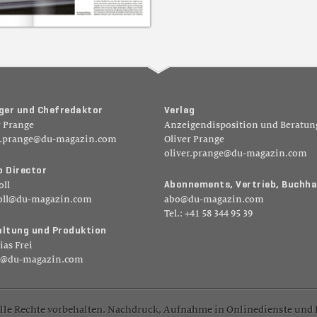
g
e
r
u
n
d
C
h
e
f
r
e
d
a
k
t
o
r
V
e
r
l
a
g
r Prange
Anzeigendisposition und Beratun
r.prange@du-magazin.com
Oliver Prange
oliver.prange@du-magazin.com
o
D
i
r
e
c
t
o
r
A
b
o
n
n
e
m
e
n
t
s
,
V
e
r
t
r
i
e
b
,
B
u
c
h
h
a
oll
oll@du-magazin.com
abo@du-magazin.com
Tel.: +41 58 344 95 39
a
l
t
u
n
g
u
n
d
P
r
o
d
u
k
t
i
o
n
ias Frei
k@du-magazin.com
lle Rechte vorbehalten. Nachdruck, Aufnahme in Onlinedienste und I