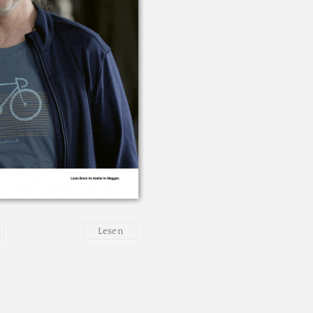
L
e
s
e
n