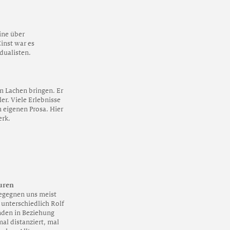
ine über
inst war es
idualisten.
 Lachen bringen. Er
er. Viele Erlebnisse
m eigenen Prosa. Hier
erk.
turen
egegnen uns meist
e unterschiedlich Rolf
nden in Beziehung
al distanziert, mal