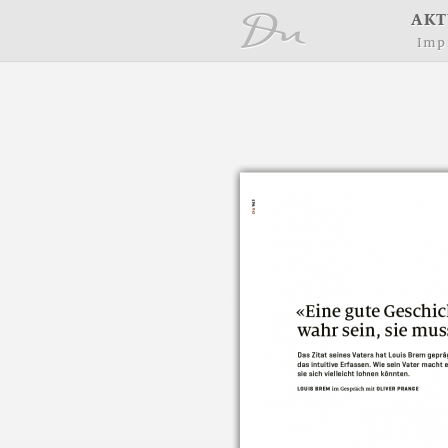
å
A
K
T
I
m
p